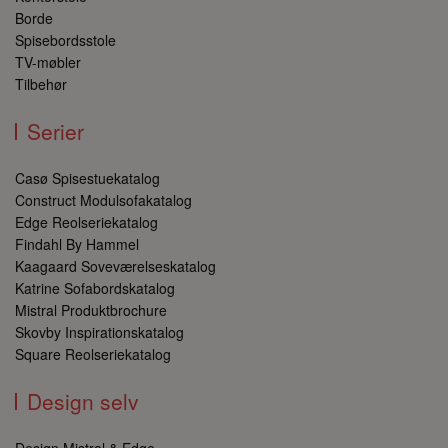
der g
Borde
tidlig
URL-a
Spisebordsstole
Denne
kan h
TV-møbler
at for
Tilbehør
bruge
ved at
lettere
Serier
bruger
navige
til tid
besøgt
Casø Spisestuekatalog
Construct Modulsofakatalog
CookieScriptConsent
4 uger 2
Denne
CookieScript
dage
bruges
danbohorsens.dk
Edge Reolseriekatalog
Cooki
Script
Findahl By Hammel
tjenest
Kaagaard Soveværelseskatalog
huske
præfe
Katrine Sofabordskatalog
samtyk
Mistral Produktbrochure
besøg
er nød
Skovby Inspirationskatalog
Cooki
Square Reolseriekatalog
Script
cooki
funger
Design selv