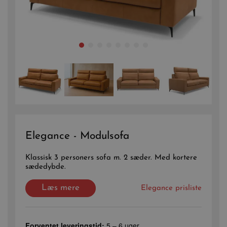
Elegance - Modulsofa
Klassisk 3 personers sofa m. 2 sæder. Med kortere
sædedybde.
Læs mere
Elegance prisliste
Forventet leveringstid:
5 – 6 uger