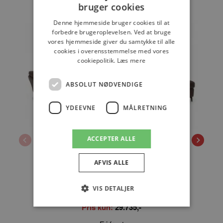
bruger cookies
Denne hjemmeside bruger cookies til at
forbedre brugeroplevelsen. Ved at bruge
vores hjemmeside giver du samtykke til alle
cookies i overensstemmelse med vores
cookiepolitik.
Læs mere
ABSOLUT NØDVENDIGE
YDEEVNE
MÅLRETNING
ACCEPTER ALLE
Elegance - Modulsofa
AFVIS ALLE
Klassisk open end sofa. Med kortere
sædedybde.
VIS DETALJER
Pris kun:
29.735,-